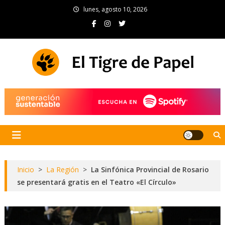
Skip
lunes, agosto 10, 2026
to
content
El Tigre de Papel
Portal de noticias
Inicio
>
La Región
>
La Sinfónica Provincial de Rosario
se presentará gratis en el Teatro «El Círculo»