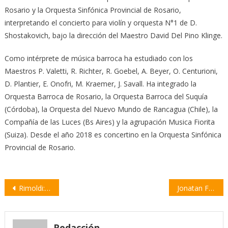
Rosario y la Orquesta Sinfónica Provincial de Rosario,
interpretando el concierto para violín y orquesta N°1 de D.
Shostakovich, bajo la dirección del Maestro David Del Pino Klinge.
Como intérprete de música barroca ha estudiado con los
Maestros P. Valetti, R. Richter, R. Goebel, A. Beyer, O. Centurioni,
D. Plantier, E. Onofri, M. Kraemer, J. Savall. Ha integrado la
Orquesta Barroca de Rosario, la Orquesta Barroca del Suquía
(Córdoba), la Orquesta del Nuevo Mundo de Rancagua (Chile), la
Compañía de las Luces (Bs Aires) y la agrupación Musica Fiorita
(Suiza). Desde el año 2018 es concertino en la Orquesta Sinfónica
Provincial de Rosario.
Navegación
Rimoldi: “El Ejército no está preparado para actuar en Rosario”
Jonatan Febre y Julieta Gómez ganaron en la Sede Pavón del Festival Pre Diamante
de
entradas
Redacción