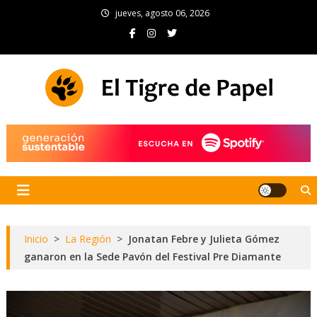
Skip
jueves, agosto 06, 2026
to
content
El Tigre de Papel
Portal de noticias
Inicio
>
La Región
>
Jonatan Febre y Julieta Gómez
ganaron en la Sede Pavón del Festival Pre Diamante