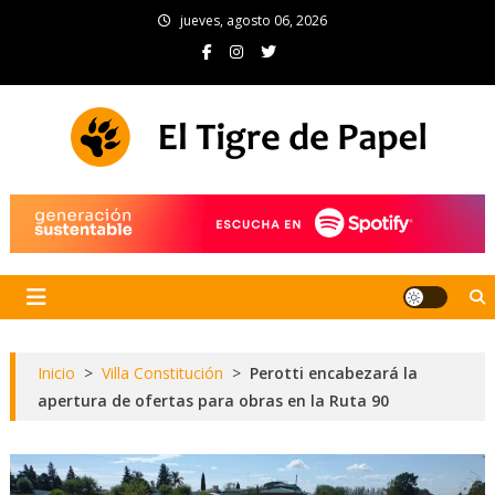
Skip
jueves, agosto 06, 2026
to
content
El Tigre de Papel
Portal de noticias
Inicio
>
Villa Constitución
>
Perotti encabezará la
apertura de ofertas para obras en la Ruta 90