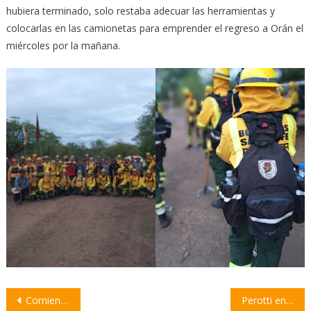
hubiera terminado, solo restaba adecuar las herramientas y
colocarlas en las camionetas para emprender el regreso a Orán el
miércoles por la mañana.
Navegación
Comienzan la fumigaciones contra los mosquitos en todos los barrios de la ciudad
Perotti encabezará la apertura de ofertas para obras en la Ruta 90