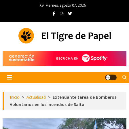
Skip
viernes, agosto 07, 2026
to
content
El Tigre de Papel
Portal de noticias
Inicio
>
Actualidad
>
Extenuante tarea de Bomberos
Voluntarios en los incendios de Salta