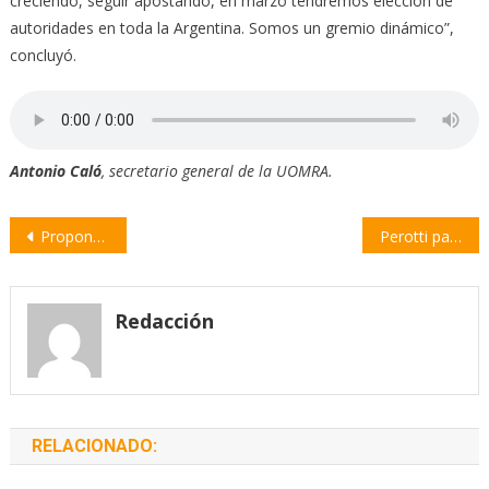
creciendo, seguir apostando, en marzo tendremos elección de
autoridades en toda la Argentina. Somos un gremio dinámico”,
concluyó.
Antonio Caló
, secretario general de la UOMRA.
Navegación
Proponen crear billetes de $2.000, $5.000 y $10.000
Perotti participó de la inauguración de la muestra AFA Campo
de
entradas
Redacción
RELACIONADO: