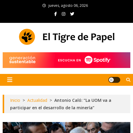
Skip
jueves, agosto 06, 2026
to
content
El Tigre de Papel
Portal de noticias
Inicio
>
Actualidad
>
Antonio Caló: “La UOM va a
participar en el desarrollo de la minería”