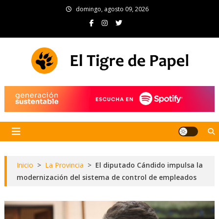
Skip
domingo, agosto 09, 2026
to
content
El Tigre de Papel
Portal de noticias
Inicio
>
La Provincia
>
El diputado Cándido impulsa la
modernización del sistema de control de empleados