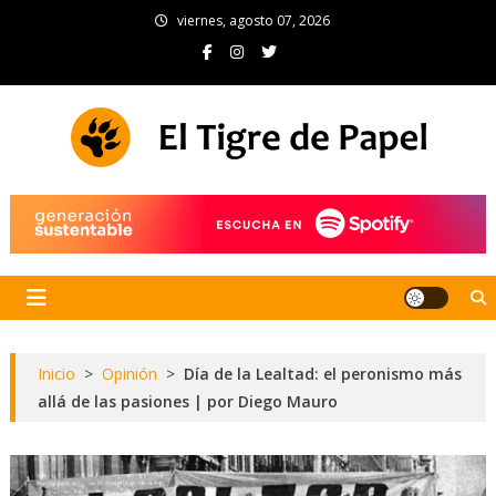
Skip
viernes, agosto 07, 2026
to
content
El Tigre de Papel
Portal de noticias
Inicio
>
Opinión
>
Día de la Lealtad: el peronismo más
allá de las pasiones | por Diego Mauro