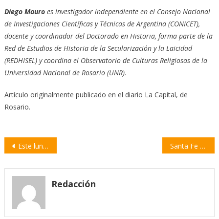
Diego Mauro
es investigador independiente en el Consejo Nacional
de Investigaciones Científicas y Técnicas de Argentina (CONICET),
docente y coordinador del Doctorado en Historia, forma parte de la
Red de Estudios de Historia de la Secularización y la Laicidad
(REDHISEL) y coordina el Observatorio de Culturas Religiosas de la
Universidad Nacional de Rosario (UNR).
Artículo originalmente publicado en el diario La Capital, de
Rosario.
Navegación
Este lunes comienza el nuevo sistema de fotomultas en Rosario: cómo funcionará
Santa Fe está entre las cuatro provincias donde cayeron los salarios privados
de
entradas
Redacción