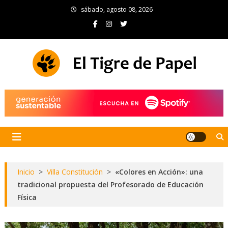
Skip
sábado, agosto 08, 2026
to
content
El Tigre de Papel
Portal de noticias
Inicio
>
Villa Constitución
>
«Colores en Acción»: una
tradicional propuesta del Profesorado de Educación
Física