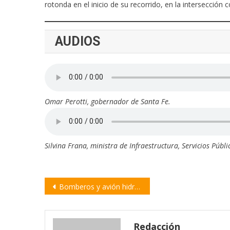
rotonda en el inicio de su recorrido, en la intersección 
AUDIOS
Omar Perotti, gobernador de Santa Fe.
Silvina Frana, ministra de Infraestructura, Servicios Púb
Navegación
Bomberos y avión hidrante combaten el fuego en el bañado de Taborda
de
entradas
Redacción