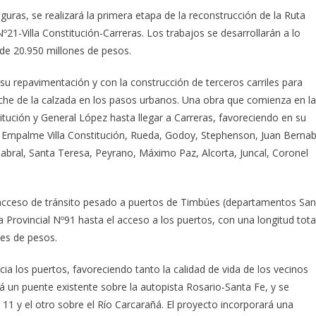
uras, se realizará la primera etapa de la reconstrucción de la Ruta
Nº21-Villa Constitución-Carreras. Los trabajos se desarrollarán a lo
 de 20.950 millones de pesos.
 su repavimentación y con la construcción de terceros carriles para
nche de la calzada en los pasos urbanos. Una obra que comienza en la
tución y General López hasta llegar a Carreras, favoreciendo en su
ión, Empalme Villa Constitución, Rueda, Godoy, Stephenson, Juan Berna
abral, Santa Teresa, Peyrano, Máximo Paz, Alcorta, Juncal, Coronel
 acceso de tránsito pesado a puertos de Timbúes (departamentos San
Provincial Nº91 hasta el acceso a los puertos, con una longitud tota
nes de pesos.
cia los puertos, favoreciendo tanto la calidad de vida de los vecinos
rá un puente existente sobre la autopista Rosario-Santa Fe, y se
11 y el otro sobre el Río Carcarañá. El proyecto incorporará una