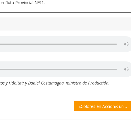
con Ruta Provincial Nº91.
licos y Hábitat; y Daniel Costamagna, ministro de Producción.
«Colores en Acción»: una tradicional propuesta del Profesorado de Educación Física