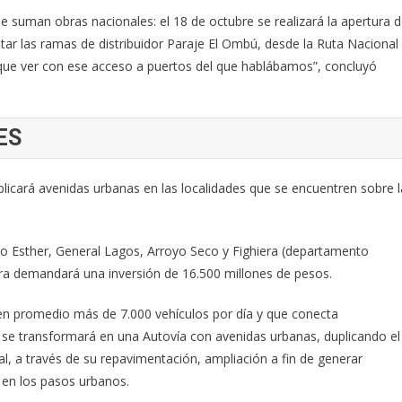
 se suman obras nacionales: el 18 de octubre se realizará la apertura 
ntar las ramas de distribuidor Paraje El Ombú, desde la Ruta Nacional
 que ver con ese acceso a puertos del que hablábamos”, concluyó
ES
plicará avenidas urbanas en las localidades que se encuentren sobre l
lo Esther, General Lagos, Arroyo Seco y Fighiera (departamento
obra demandará una inversión de 16.500 millones de pesos.
an en promedio más de 7.000 vehículos por día y que conecta
, se transformará en una Autovía con avenidas urbanas, duplicando el
al, a través de su repavimentación, ampliación a fin de generar
 en los pasos urbanos.