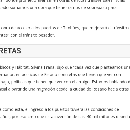
ncial, donde prometió avanzar en obras de rutas transversales. “A las
iciado sumamos una obra que tiene tramos de sobrepaso para
 obra de acceso a los puertos de Timbúes, que mejorará el tránsito 
tes” con el tránsito pesado”.
CRETAS
Públicos y Hábitat, Silvina Frana, dijo que “cada vez que planteamos un
nador, en políticas de Estado concretas que tienen que ver con
abajo, políticas que tienen que ver con el arraigo. Estamos hablando 
ial a partir de una migración desde la ciudad de Rosario hacia otras
a como esta, el ingreso a los puertos tuviera las condiciones de
s años, por eso creo que esta inversión de casi 40 mil millones debería