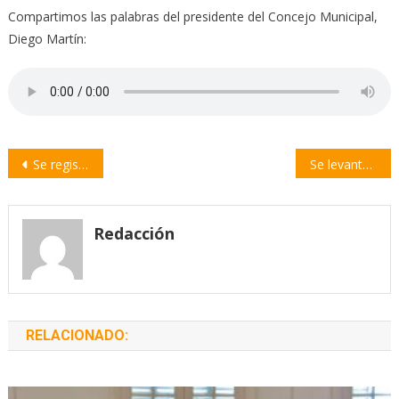
Compartimos las palabras del presidente del Concejo Municipal,
Diego Martín:
Navegación
Se registra un pico de Gripe A en el país: ¿Cuáles son los síntomas?
Se levanta el paro de colectivos y habrá una nueva reunión para negociar
de
entradas
Redacción
RELACIONADO: