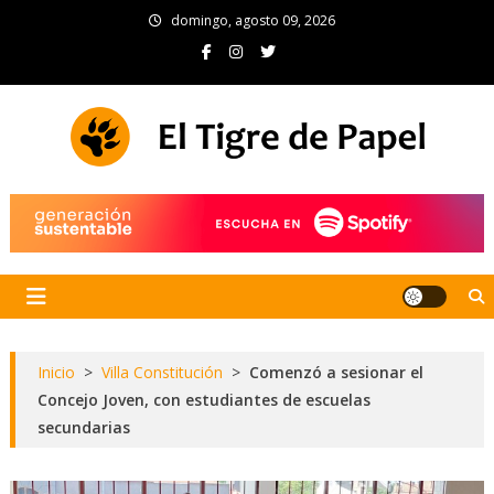
Skip
domingo, agosto 09, 2026
to
content
El Tigre de Papel
Portal de noticias
Inicio
>
Villa Constitución
>
Comenzó a sesionar el
Concejo Joven, con estudiantes de escuelas
secundarias