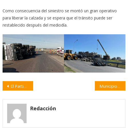
Como consecuencia del siniestro se montó un gran operativo
para liberar la calzada y se espera que el tránsito puede ser
restablecido después del mediodía.
Navegación
El Partido Socialista celebró sus 50 años de historia en Villa Gobernador Gálvez
Municipio de Villa Constitución participa en la Feria Internacional de Turismo
de
entradas
Redacción