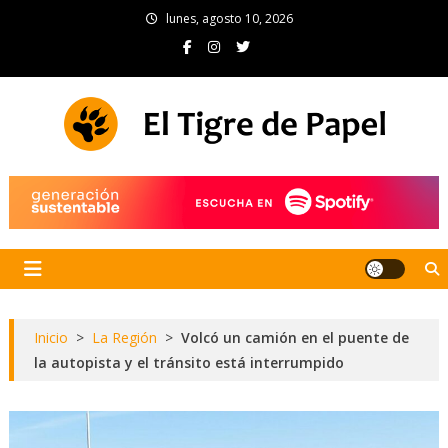
Skip
lunes, agosto 10, 2026
to
content
El Tigre de Papel
Portal de noticias
Inicio
>
La Región
>
Volcó un camión en el puente de
la autopista y el tránsito está interrumpido