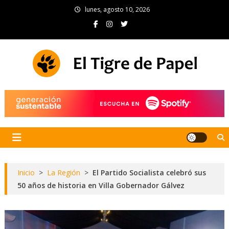
Skip
lunes, agosto 10, 2026
to
content
El Tigre de Papel
Portal de noticias
Inicio
>
La Región
>
El Partido Socialista celebró sus
50 años de historia en Villa Gobernador Gálvez