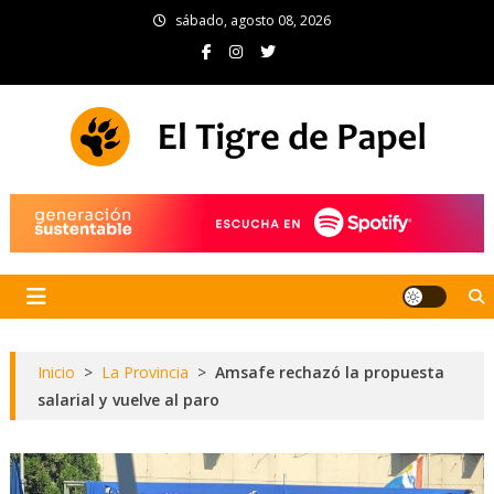
Skip
sábado, agosto 08, 2026
to
content
El Tigre de Papel
Portal de noticias
Inicio
>
La Provincia
>
Amsafe rechazó la propuesta
salarial y vuelve al paro