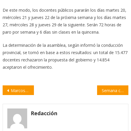
De este modo, los docentes públicos pararán los días martes 20,
miércoles 21 y jueves 22 de la próxima semana y los días martes
27, miércoles 28 y jueves 29 de la siguiente. Serán 72 horas de
paro por semana y 6 días sin clases en la quincena.
La determinación de la asamblea, según informó la conducción
provincial, se tomó en base a estos resultados: un total de 15.477
docentes rechazaron la propuesta del gobierno y 14.854
aceptaron el ofrecimiento.
Navegación
Marcos Cleri: “Necesitamos más firmeza y más unidad para frenar los incendios”
Semana clave para el tratamiento de la Ley de Humedales en el Congreso
de
entradas
Redacción