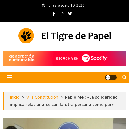
Skip
lunes, agosto 10, 2026
to
content
El Tigre de Papel
Portal de noticias
Inicio
>
Villa Constitución
>
Pablo Mei: «La solidaridad
implica relacionarse con la otra persona como par»