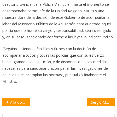
director provincial de la Policía Vial, quien hasta el momento se
desempeñaba como Jefe de la Unidad Regional XIII. “Es una
muestra clara de la decisión de este Gobierno de acompañar la
labor del Ministerio Público de la Acusación para que todo aquel
policía que no honre su cargo y responsabilidad, sea investigado
y, en su caso, sancionado conforme a las leyes lo indican”, indicó
“Seguimos siendo inflexibles y firmes con la decisión de
acompañar a todos y todas las policías que con su esfuerzo
hacen grande a la Institución, y de disponer todas las medidas
necesarias para sancionar u acompañar las investigaciones de
aquellos que incumplan las normas”, puntualizó finalmente el
Ministro.
Navegación
Villa Constitución exige soluciones urgentes para frenar los incendios y el humo
Sergio Massa presentó las nuevas medidas luego de asumir como superministro
de