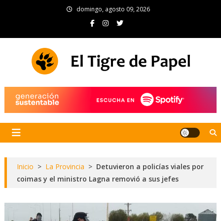
Skip
domingo, agosto 09, 2026
to
content
El Tigre de Papel
Portal de noticias
Inicio
>
La Provincia
>
Detuvieron a policías viales por
coimas y el ministro Lagna removió a sus jefes