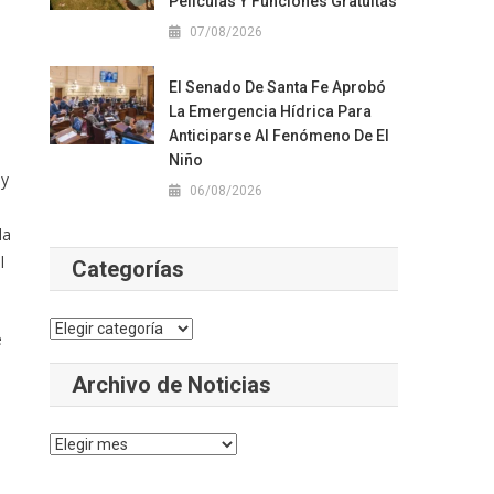
Películas Y Funciones Gratuitas
07/08/2026
El Senado De Santa Fe Aprobó
La Emergencia Hídrica Para
Anticiparse Al Fenómeno De El
Niño
 y
06/08/2026
da
l
Categorías
Categorías
e
Archivo de Noticias
Archivo
de