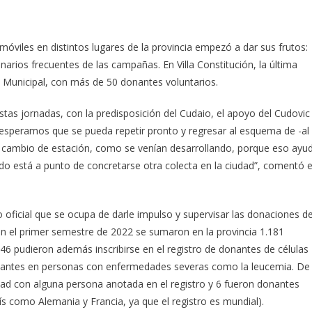
móviles en distintos lugares de la provincia empezó a dar sus frutos:
narios frecuentes de las campañas. En Villa Constitución, la última
o Municipal, con más de 50 donantes voluntarios.
stas jornadas, con la predisposición del Cudaio, el apoyo del Cudovic
peramos que se pueda repetir pronto y regresar al esquema de -al
l cambio de estación, como se venían desarrollando, porque eso ayu
do está a punto de concretarse otra colecta en la ciudad”, comentó e
 oficial que se ocupa de darle impulso y supervisar las donaciones d
en el primer semestre de 2022 se sumaron en la provincia 1.181
 346 pudieron además inscribirse en el registro de donantes de células
splantes en personas con enfermedades severas como la leucemia. De
dad con alguna persona anotada en el registro y 6 fueron donantes
ís como Alemania y Francia, ya que el registro es mundial).