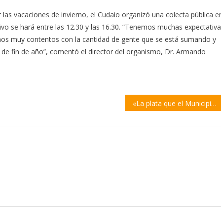
las vacaciones de invierno, el Cudaio organizó una colecta pública e
tivo se hará entre las 12.30 y las 16.30. “Tenemos muchas expectativ
os muy contentos con la cantidad de gente que se está sumando y
 de fin de año”, comentó el director del organismo, Dr. Armando
«La plata que el Municipio tiene en el banco es la que falta en las obras públicas»