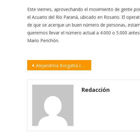
Este viernes, aprovechando el movimiento de gente por 
el Acuario del Río Paraná, ubicado en Rosario. El opera
de que se acerque un buen número de personas, estam
queremos llevar el número actual a 4.000 o 5.000 antes
Mario Perichón.
Navegación
Alejandrina Borgatta celebró la extensión de la moratoria previsional
de
entradas
Redacción