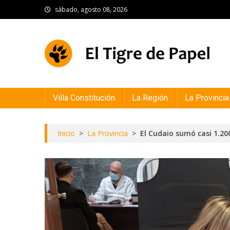
Skip
sábado, agosto 08, 2026
to
content
El Tigre de Papel
Portal de noticias
Villa Constitución
La Región
La Provincia
Inicio
>
La Provincia
>
El Cudaio sumó casi 1.2