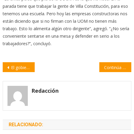
parada tiene que trabajar la gente de Villa Constitución, para eso
tenemos una escuela. Pero hoy las empresas constructoras nos
están diciendo que si no firman con la UOM no tienen más
trabajo. Esto lo alimenta algún otro dirigente”, agregó. “¿No sería
conveniente sentarse en una mesa y defender en serio a los
trabajadores?”, concluyó.
Navegación
El gobierno provincial escucha las demandas y necesidades de mujeres policías
Continúa el paro de transportistas por desabastecimiento de gasoil
de
entradas
Redacción
RELACIONADO: