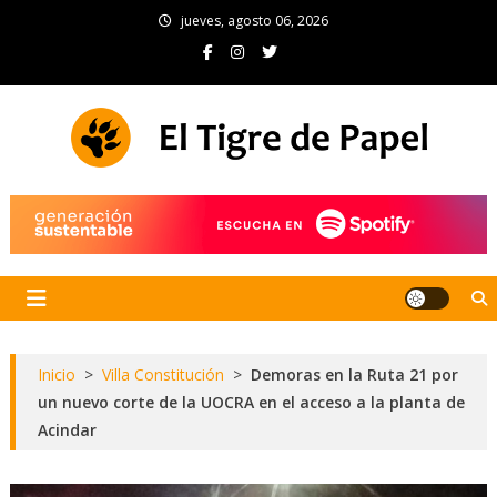
Skip
jueves, agosto 06, 2026
to
content
El Tigre de Papel
Portal de noticias
Inicio
>
Villa Constitución
>
Demoras en la Ruta 21 por
un nuevo corte de la UOCRA en el acceso a la planta de
Acindar