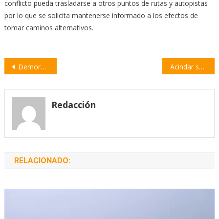
conflicto pueda trasladarse a otros puntos de rutas y autopistas
por lo que se solicita mantenerse informado a los efectos de
tomar caminos alternativos.
Navegación
Demoras en la Ruta 21 por un nuevo corte de la UOCRA en el acceso a la planta de Acindar
Acindar se mantiene firme: «El accionar de los miembros de la UOCRA es un delito»
de
entradas
Redacción
RELACIONADO: