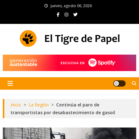
Skip
jueves, agosto 06, 2026
to
content
El Tigre de Papel
Portal de noticias
Inicio
>
La Región
>
Continúa el paro de
transportistas por desabastecimiento de gasoil