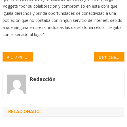
Poggetti “por su colaboración y compromiso en esta obra que
iguala derechos y brinda oportunidades de conectividad a una
población que no contaba con ningún servicio de internet, debido
a que ninguna empresa -incluidas las de telefonía celular- llegaba
con el servicio al lugar”.
Navegación
El 77% de trabajadores de salud de la provincia recibieron consultas sobre el cannabis medicinal
Berti celebró la realización de obras en el acceso a Villa Constitución por autopista
de
entradas
Redacción
RELACIONADO: