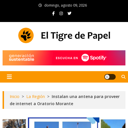
Skip
domingo, agosto 09, 2026
to
content
El Tigre de Papel
Portal de noticias
Inicio
>
La Región
>
Instalan una antena para proveer
de internet a Oratorio Morante