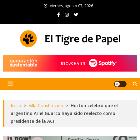
Skip
viernes, agosto 07, 2026
to
content
El Tigre de Papel
Portal de noticias
Inicio
>
Villa Constitución
>
Horton celebró que el
argentino Ariel Guarco haya sido reelecto como
presidente de la ACI