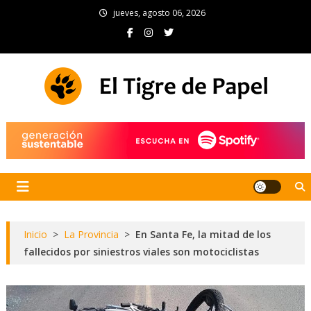
Skip
jueves, agosto 06, 2026
to
content
El Tigre de Papel
Portal de noticias
Inicio
>
La Provincia
>
En Santa Fe, la mitad de los
fallecidos por siniestros viales son motociclistas