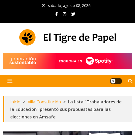
Skip
sábado, agosto 08, 2026
to
content
El Tigre de Papel
Portal de noticias
Inicio
>
Villa Constitución
>
La lista “Trabajadores de
la Educación” presentó sus propuestas para las
elecciones en Amsafe