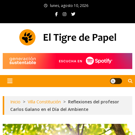
Skip
lunes, agosto 10, 2026
to
content
El Tigre de Papel
Portal de noticias
Inicio
>
Villa Constitución
>
Reflexiones del profesor
Carlos Galano en el Día del Ambiente