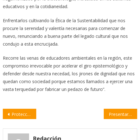
educativos y en la cotidianeidad.
Enfrentarlos cultivando la Ética de la Sustentabilidad que nos
procure la serenidad y valentía necesarias para comenzar de
nuevo, renunciando a buena parte del legado cultural que nos
condujo a esta encrucijada.
Recorre las venas de educadores ambientales en la región, este
compromiso irrevocable por acelerar el giro epistemológico y
defender desde nuestra necedad, los jirones de dignidad que nos
quedan como sociedad porque estamos llamados a ejercer una
vasta terquedad por fabricar un pedazo de futuro”.
Navegación
Protección Civil difundió recomendaciones para evitar incendios e intoxicaciones por monóxido de carbono
Presentaron la maquinaria que se utilizará en el predio de disposición final de residuos
de
entradas
Redacción