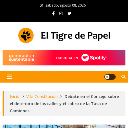
Skip
sábado, agosto 08, 2026
to
content
El Tigre de Papel
Portal de noticias
Inicio
>
Villa Constitución
>
Debate en el Concejo sobre
el deterioro de las calles y el cobro de la Tasa de
Camiones