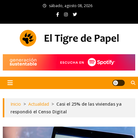
Skip
sábado, agosto 08, 2026
to
content
El Tigre de Papel
Portal de noticias
Inicio
>
Actualidad
>
Casi el 25% de las viviendas ya
respondió el Censo Digital