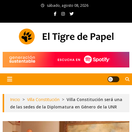
Skip
sábado, agosto 08, 2026
to
content
El Tigre de Papel
Portal de noticias
Inicio
>
Villa Constitución
>
Villa Constitución será una
de las sedes de la Diplomatura en Género de la UNR