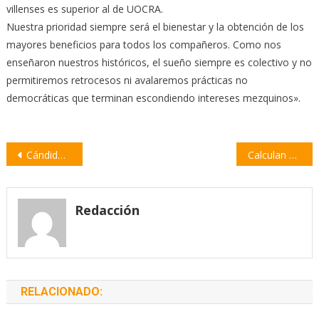
villenses es superior al de UOCRA.
Nuestra prioridad siempre será el bienestar y la obtención de los
mayores beneficios para todos los compañeros. Como nos
enseñaron nuestros históricos, el sueño siempre es colectivo y no
permitiremos retrocesos ni avalaremos prácticas no
democráticas que terminan escondiendo intereses mezquinos».
Navegación
Cándido pide al Gobierno mejorar la seguridad en Villa y Empalme
Calculan que en Santa Fe circulan más de 700 mil armas ilegales
de
entradas
Redacción
RELACIONADO: