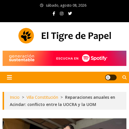
Skip
sábado, agosto 08, 2026
to
content
El Tigre de Papel
Portal de noticias
Inicio
>
Villa Constitución
>
Reparaciones anuales en
Acindar: conflicto entre la UOCRA y la UOM