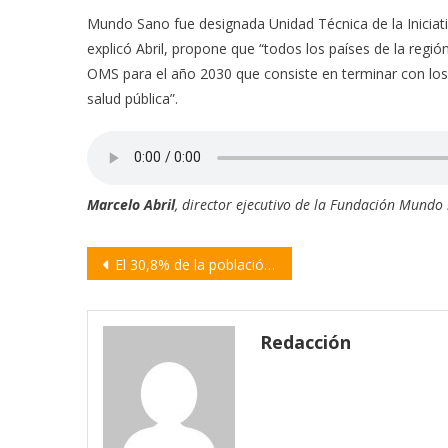
Mundo Sano fue designada Unidad Técnica de la Iniciat
explicó Abril, propone que “todos los países de la regi
OMS para el año 2030 que consiste en terminar con lo
salud pública”.
Marcelo Abril
, director ejecutivo de la Fundación Mundo
Navegación
El 30,8% de la población aún no recibió el primer refuerzo de vacuna contra Covid-19
de
entradas
Redacción