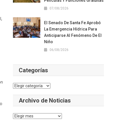
Películas Y Funciones Gratuitas
07/08/2026
l,
El Senado De Santa Fe Aprobó
La Emergencia Hídrica Para
Anticiparse Al Fenómeno De El
Niño
06/08/2026
Categorías
on
Categorías
Archivo de Noticias
do
Archivo
de