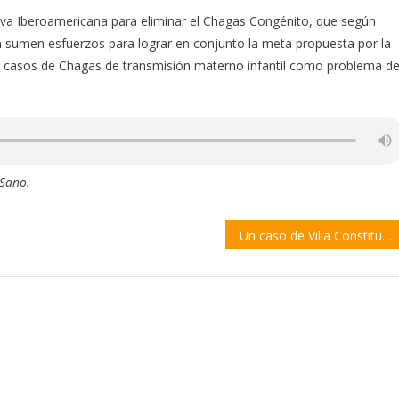
iva Iberoamericana para eliminar el Chagas Congénito, que según
ón sumen esfuerzos para lograr en conjunto la meta propuesta por la
s casos de Chagas de transmisión materno infantil como problema d
 Sano.
Un caso de Villa Constitución reaviva el debate sobre el “arresto civil”