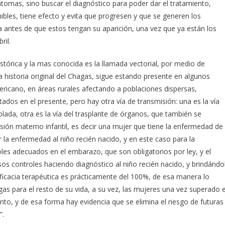
ntomas, sino buscar el diagnóstico para poder dar el tratamiento,
bles, tiene efecto y evita que progresen y que se generen los
ra antes de que estos tengan su aparición, una vez que ya están los
ril.
istórica y la mas conocida es la llamada vectorial, por medio de
a historia original del Chagas, sigue estando presente en algunos
ericano, en áreas rurales afectando a poblaciones dispersas,
ados en el presente, pero hay otra vía de transmisión: una es la vía
olada, otra es la vía del trasplante de órganos, que también se
sión materno infantil, es decir una mujer que tiene la enfermedad de
 la enfermedad al niño recién nacido, y en este caso para la
es adecuados en el embarazo, que son obligatorios por ley, y el
os controles haciendo diagnóstico al niño recién nacido, y brindándo
 eficacia terapéutica es prácticamente del 100%, de esa manera lo
s para el resto de su vida, a su vez, las mujeres una vez superado e
ento, y de esa forma hay evidencia que se elimina el riesgo de futuras
”.