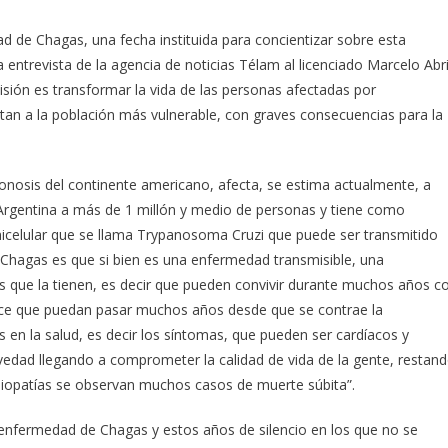
ad de Chagas, una fecha instituida para concientizar sobre esta
ntrevista de la agencia de noticias Télam al licenciado Marcelo Abri
sión es transformar la vida de las personas afectadas por
an a la población más vulnerable, con graves consecuencias para la
oonosis del continente americano, afecta, se estima actualmente, a
 Argentina a más de 1 millón y medio de personas y tiene como
unicelular que se llama Trypanosoma Cruzi que puede ser transmitido
e Chagas es que si bien es una enfermedad transmisible, una
s que la tienen, es decir que pueden convivir durante muchos años c
hace que puedan pasar muchos años desde que se contrae la
en la salud, es decir los síntomas, que pueden ser cardíacos y
dad llegando a comprometer la calidad de vida de la gente, restan
miopatías se observan muchos casos de muerte súbita”.
la enfermedad de Chagas y estos años de silencio en los que no se