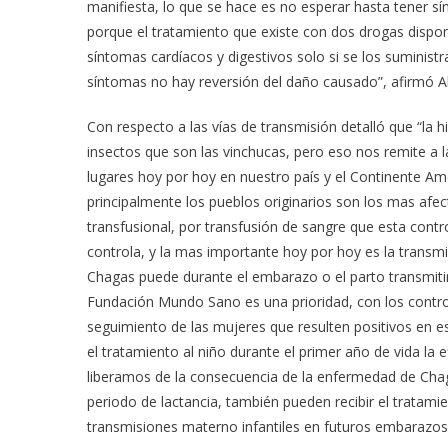
manifiesta, lo que se hace es no esperar hasta tener sí
porque el tratamiento que existe con dos drogas disponi
síntomas cardíacos y digestivos solo si se los suminist
síntomas no hay reversión del daño causado”, afirmó Ab
Con respecto a las vías de transmisión detalló que “la h
insectos que son las vinchucas, pero eso nos remite a l
lugares hoy por hoy en nuestro país y el Continente Am
principalmente los pueblos originarios son los mas afect
transfusional, por transfusión de sangre que esta contr
controla, y la mas importante hoy por hoy es la transmi
Chagas puede durante el embarazo o el parto transmitir
Fundación Mundo Sano es una prioridad, con los control
seguimiento de las mujeres que resulten positivos en es
el tratamiento al niño durante el primer año de vida la
liberamos de la consecuencia de la enfermedad de Chaga
periodo de lactancia, también pueden recibir el tratami
transmisiones materno infantiles en futuros embarazos