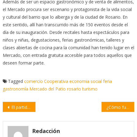
Además de ser un espacio gastronómico y de venta de alimentos,
el Mercado procura ser escenario y protagonista de la vida social
y cultural del barrio que lo alberga y de la ciudad de Rosario. En
este sentido, allí han transcurrido más de 150 eventos desde el
día de su inauguración. Desde recitales hasta espectáculos para
niños y niñas, degustaciones, ferias gastronómicas, talleres y
clases abiertas de cocina para la comunidad han tenido lugar en el
Mercado, con entrada gratuita accesible para todos aquellos que
deseen formar parte.
Tagged
comercio
Cooperativa
economia social
feria
gastronomía
Mercado del Patio
rosario
turismo
Navegación
El partido PARES decidió apoyar la fórmula Fernández-Fernández
¿Cómo fue la reunión entre Alberto Fernández, Omar Perotti y Pablo Javkin?
de
entradas
Redacción