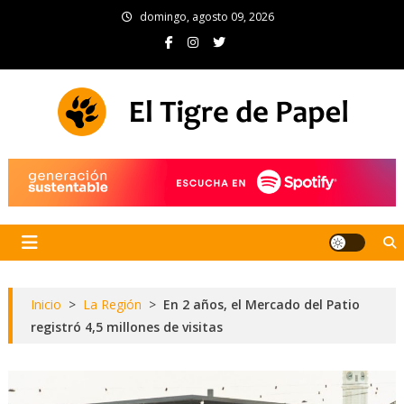
Skip
domingo, agosto 09, 2026
to
content
El Tigre de Papel
Portal de noticias
Inicio
>
La Región
>
En 2 años, el Mercado del Patio
registró 4,5 millones de visitas