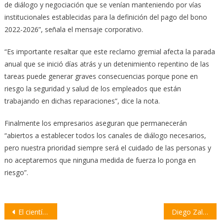
de diálogo y negociación que se venían manteniendo por vías
institucionales establecidas para la definición del pago del bono
2022-2026”, señala el mensaje corporativo.
“Es importante resaltar que este reclamo gremial afecta la parada
anual que se inició días atrás y un detenimiento repentino de las
tareas puede generar graves consecuencias porque pone en
riesgo la seguridad y salud de los empleados que están
trabajando en dichas reparaciones”, dice la nota.
Finalmente los empresarios aseguran que permanecerán
“abiertos a establecer todos los canales de diálogo necesarios,
pero nuestra prioridad siempre será el cuidado de las personas y
no aceptaremos que ninguna medida de fuerza lo ponga en
riesgo”.
Navegación
El científico Ernesto Resnik afirma que “la variante Ómicron es imparable”
Diego Zalazar cantó «Mujeres de la Patria» en la final del Pre Cosquín