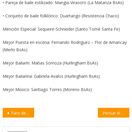
• Pareja de baile estilizado: Mangia-Virasoro (La Matanza BsAs)
• Conjunto de baile folklórico: Duartango (Resistencia Chaco)
Mención Especial: Sequeire-Schneider (Santo Tomé Santa Fe)
Mejor Puesta en escena: Fernando Rodriguez – Flor de Amancay
(Merlo BsAs)
Mejor Bailarín: Matias Somoza (Hurlingham BsAs)
Mejor Bailarina: Gabriela Avalos (Hurlingham BsAs)
Mejor Músico: Santiago Torres (Moreno BsAs)
Navegación
Paro de trabajadores contratistas de UOM en Acindar
Pensar el 2 de Abril: Argentina y la herida abierta de Malvinas | por Federico Mare
de
entradas