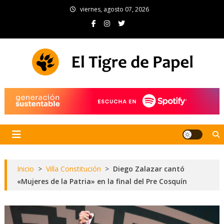
Skip
viernes, agosto 07, 2026
to
content
El Tigre de Papel
Portal de noticias
Inicio
>
Villa Constitución
>
Diego Zalazar cantó
«Mujeres de la Patria» en la final del Pre Cosquín