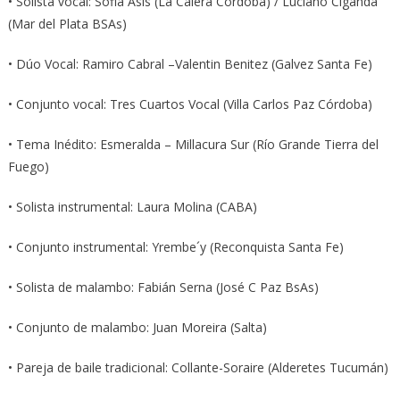
• Solista vocal: Sofia Asis (La Calera Córdoba) / Luciano Ciganda
(Mar del Plata BSAs)
• Dúo Vocal: Ramiro Cabral –Valentin Benitez (Galvez Santa Fe)
• Conjunto vocal: Tres Cuartos Vocal (Villa Carlos Paz Córdoba)
• Tema Inédito: Esmeralda – Millacura Sur (Río Grande Tierra del
Fuego)
• Solista instrumental: Laura Molina (CABA)
• Conjunto instrumental: Yrembe´y (Reconquista Santa Fe)
• Solista de malambo: Fabián Serna (José C Paz BsAs)
• Conjunto de malambo: Juan Moreira (Salta)
• Pareja de baile tradicional: Collante-Soraire (Alderetes Tucumán)