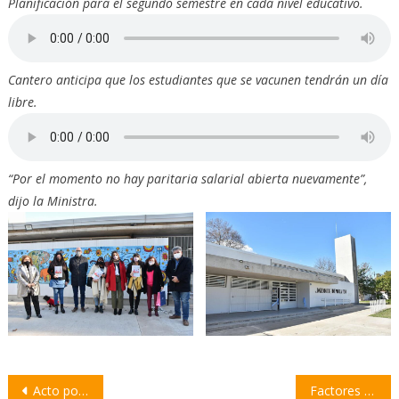
Planificación para el segundo semestre en cada nivel educativo.
Cantero anticipa que los estudiantes que se vacunen tendrán un día
libre.
“Por el momento no hay paritaria salarial abierta nuevamente”,
dijo la Ministra.
Navegación
Acto por el Bicentenario de la Independencia del Perú
Factores de riesgo que se contemplarán para la vacunación de personas de 12 a 17 años