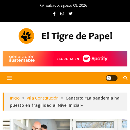
Skip
sábado, agosto 08, 2026
to
content
El Tigre de Papel
Portal de noticias
Inicio
>
Villa Constitución
>
Cantero: «La pandemia ha
puesto en fragilidad al Nivel Inicial»