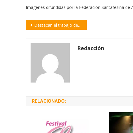
Imágenes difundidas por la Federación Santafesina de
Navegación
Destacan el trabajo del personal de la Sucursal Villa Constitución de la EPE
de
entradas
Redacción
RELACIONADO: