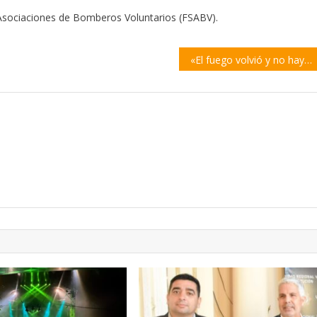
 Asociaciones de Bomberos Voluntarios (FSABV).
«El fuego volvió y no hay faros de conservación»