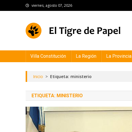
Skip
viernes, agosto 07, 2026
to
content
El Tigre de Papel
Portal de noticias
Villa Constitución
La Región
La Provincia
Inicio
>
Etiqueta: ministerio
ETIQUETA:
MINISTERIO