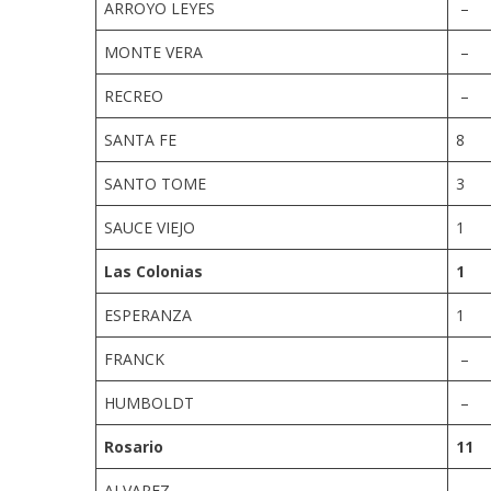
ARROYO LEYES
–
MONTE VERA
–
RECREO
–
SANTA FE
8
SANTO TOME
3
SAUCE VIEJO
1
Las Colonias
1
ESPERANZA
1
FRANCK
–
HUMBOLDT
–
Rosario
11
ALVAREZ
–