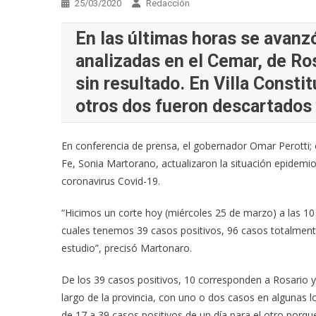
25/03/2020
Redacción
En las últimas horas se avanz
analizadas en el Cemar, de Ro
sin resultado. En Villa Constit
otros dos fueron descartados 
En conferencia de prensa, el gobernador Omar Perotti; el
Fe, Sonia Martorano, actualizaron la situación epidemio
coronavirus Covid-19.
“Hicimos un corte hoy (miércoles 25 de marzo) a las 10 
cuales tenemos 39 casos positivos, 96 casos totalmen
estudio”, precisó Martonaro.
De los 39 casos positivos, 10 corresponden a Rosario y
largo de la provincia, con uno o dos casos en algunas 
de 17 a 39 casos positivos de un día para el otro porque