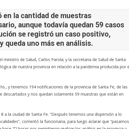
ó en la cantidad de muestras
sario, aunque todavía quedan 59 casos
ución se registró un caso positivo,
y queda uno más en análisis.
 ministro de Salud, Carlos Parola; y la secretaria de Salud de Santa
lógica de nuestra provincia en relación a la pandemia producida por e
hs., y tenemos 194 notificaciones de la provincia de Santa Fe, de las
te descartados y nos quedan solamente 59 muestras que están en
 8 a la ciudad de Santa Fe. “Después tenemos una dispersión a lo
localidades”, comentó la funcionaria, para luego aclarar que “pasamos
 hace 72 horas nos permitieron realizar los análisis en la provincia y,