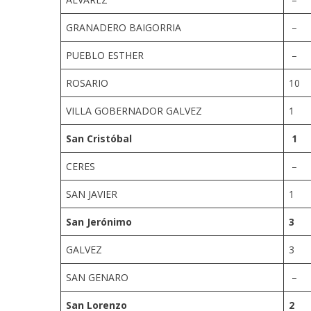
GRANADERO BAIGORRIA
–
PUEBLO ESTHER
–
ROSARIO
10
VILLA GOBERNADOR GALVEZ
1
San Cristóbal
1
CERES
–
SAN JAVIER
1
San Jerónimo
3
GALVEZ
3
SAN GENARO
–
San Lorenzo
2