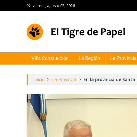
Skip
viernes, agosto 07, 2026
to
content
El Tigre de Papel
Portal de noticias
Villa Constitución
La Región
La Provincia
Inicio
>
La Provincia
>
En la provincia de Santa