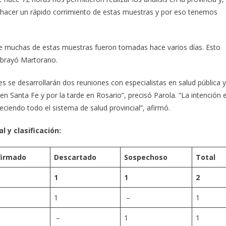
hacer un rápido corrimiento de estas muestras y por eso tenemos
ue muchas de estas muestras fueron tomadas hace varios días. Esto
subrayó Martorano.
es se desarrollarán dos reuniones con especialistas en salud pública y
 Santa Fe y por la tarde en Rosario”, precisó Parola. “La intención 
ciendo todo el sistema de salud provincial”, afirmó.
l y clasificación:
firmado
Descartado
Sospechoso
Total
1
1
2
1
–
1
–
1
1