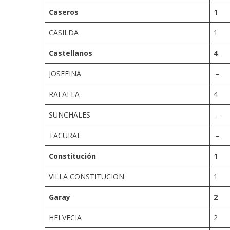
Caseros
1
CASILDA
1
Castellanos
4
JOSEFINA
–
RAFAELA
4
SUNCHALES
–
TACURAL
–
Constitución
1
VILLA CONSTITUCION
1
Garay
2
HELVECIA
2