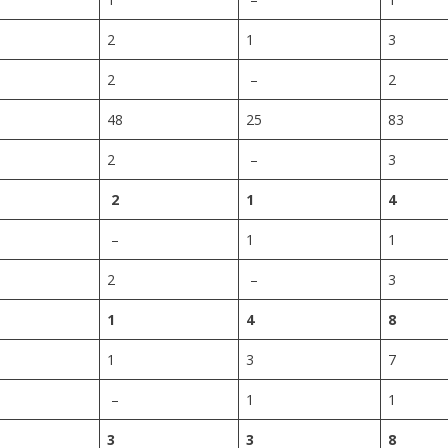
2
1
3
2
–
2
48
25
83
2
–
3
2
1
4
–
1
1
2
–
3
1
4
8
1
3
7
–
1
1
3
3
8