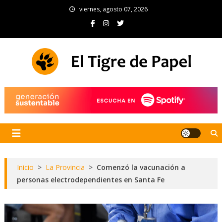
Skip
viernes, agosto 07, 2026
to
content
El Tigre de Papel
Portal de noticias
Inicio
>
La Provincia
>
Comenzó la vacunación a
personas electrodependientes en Santa Fe