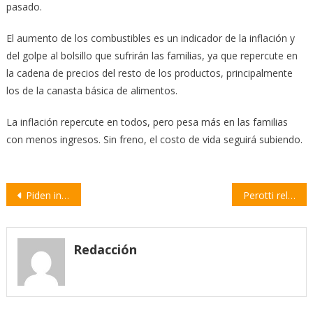
pasado.
El aumento de los combustibles es un indicador de la inflación y
del golpe al bolsillo que sufrirán las familias, ya que repercute en
la cadena de precios del resto de los productos, principalmente
los de la canasta básica de alimentos.
La inflación repercute en todos, pero pesa más en las familias
con menos ingresos. Sin freno, el costo de vida seguirá subiendo.
Navegación
Piden informes sobre la planificación para iniciar las clases presenciales y virtuales
Perotti relanzó el Banco Solidario para financiar microcréditos
de
entradas
Redacción