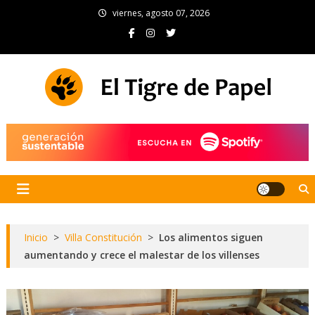
Skip
viernes, agosto 07, 2026
to
content
El Tigre de Papel
Portal de noticias
Inicio
>
Villa Constitución
>
Los alimentos siguen
aumentando y crece el malestar de los villenses