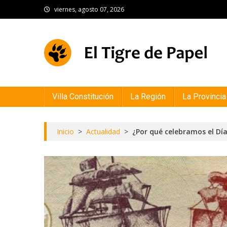
Skip
viernes, agosto 07, 2026
to
content
El Tigre de Papel
Portal de noticias
Villa Constitución
La Región
La Provincia
Inicio
>
Actualidad
>
¿Por qué celebramos el Día