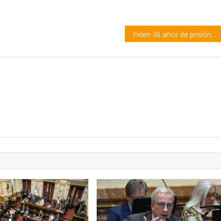
Piden 30 años de prisión en un caso de corrupción de menores y abuso sexual