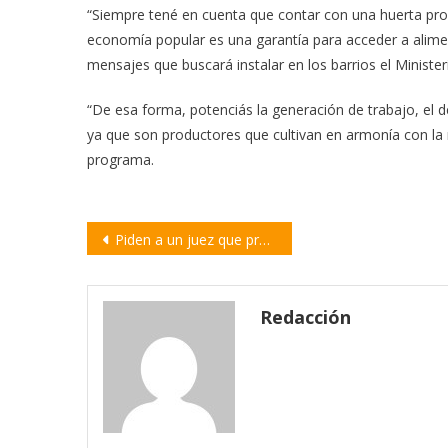
“Siempre tené en cuenta que contar con una huerta prop
economía popular es una garantía para acceder a alimen
mensajes que buscará instalar en los barrios el Minister
“De esa forma, potenciás la generación de trabajo, el
ya que son productores que cultivan en armonía con la n
programa.
Navegación
Piden a un juez que prohíba maquinaria y ganado en las islas
de
entradas
Redacción