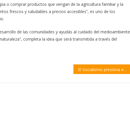
ia o comprar productos que vengan de la agricultura familiar y la
tos frescos y saludables a precios accesibles”, es uno de los
io.
 desarrollo de las comunidades y ayudás al cuidado del medioambiente
aturaleza”, completa la idea que será transmitida a través del
El Socialismo presiona en el Congreso para que Nación pague la deuda con Santa Fe