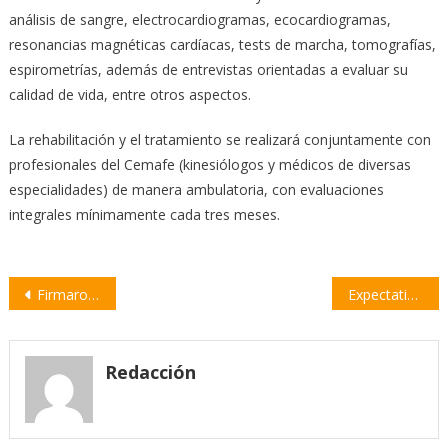
análisis de sangre, electrocardiogramas, ecocardiogramas,
resonancias magnéticas cardíacas, tests de marcha, tomografías,
espirometrías, además de entrevistas orientadas a evaluar su
calidad de vida, entre otros aspectos.
La rehabilitación y el tratamiento se realizará conjuntamente con
profesionales del Cemafe (kinesiólogos y médicos de diversas
especialidades) de manera ambulatoria, con evaluaciones
integrales mínimamente cada tres meses.
Navegación
Firmaron el convenio para el inicio de obras de la Avenida Perimetral
Expectativa por anuncios de Perotti sobre la próxima etapa de la cuarentena
de
entradas
Redacción