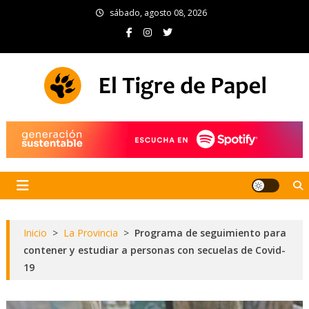
Skip
sábado, agosto 08, 2026
to
content
El Tigre de Papel
Portal de noticias
Inicio
>
La Provincia
>
Programa de seguimiento para
contener y estudiar a personas con secuelas de Covid-
19