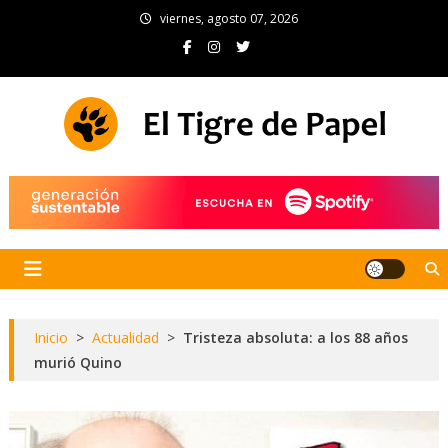
Skip
viernes, agosto 07, 2026
to
content
El Tigre de Papel
Portal de noticias
Inicio
>
Actualidad
>
Tristeza absoluta: a los 88 años
murió Quino