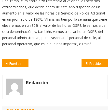
Por último, el ministro hizo referencia al valor de los servicios
extraordinarios, que desde enero de este año disponen de un
aumento en el valor de las horas del Servicio de Policía Adicional
en un promedio de 180%. “Al mismo tiempo, la semana que viene
elevaremos en un 30% el valor de las horas OSPE, le vamos a dar
otra denominación, y, también, vamos a sacar horas OSPE, del
personal administrativo, para traspasar al personal de calle, al
personal operativo, que es lo que nos importa”, culminó.
Navegación
Fuerte repudio a la protesta policial frente a la Quinta de Olivos
El Presidente validó el reclamo policial pero pidió que «depongan su actitud»
de
entradas
Redacción