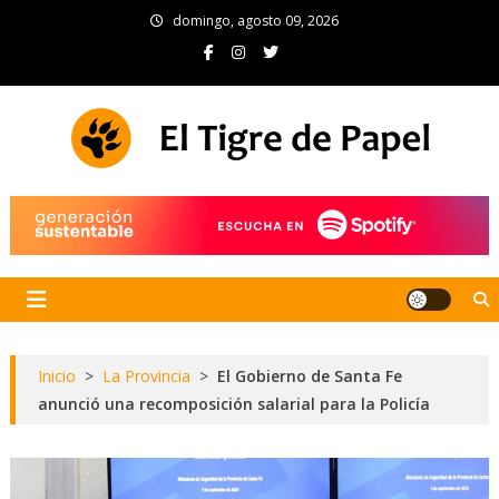
Skip
domingo, agosto 09, 2026
to
content
El Tigre de Papel
Portal de noticias
Inicio
>
La Provincia
>
El Gobierno de Santa Fe
anunció una recomposición salarial para la Policía