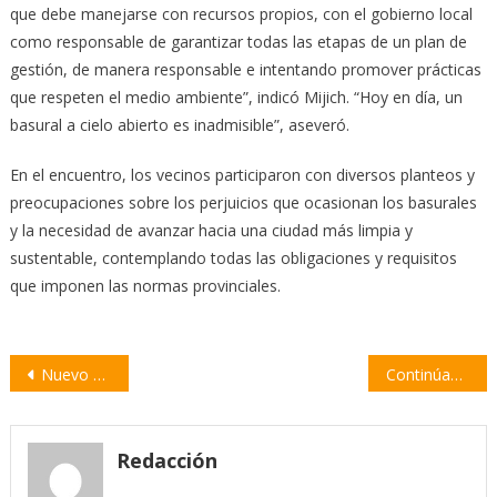
que debe manejarse con recursos propios, con el gobierno local
como responsable de garantizar todas las etapas de un plan de
gestión, de manera responsable e intentando promover prácticas
que respeten el medio ambiente”, indicó Mijich. “Hoy en día, un
basural a cielo abierto es inadmisible”, aseveró.
En el encuentro, los vecinos participaron con diversos planteos y
preocupaciones sobre los perjuicios que ocasionan los basurales
y la necesidad de avanzar hacia una ciudad más limpia y
sustentable, contemplando todas las obligaciones y requisitos
que imponen las normas provinciales.
Navegación
Nuevo vehículo para el área municipal de Veterinaria
Continúan los trabajos en la conexión vial entre Cañada Rica y Gral. Gelly
de
entradas
Redacción