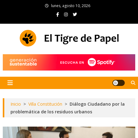
Skip
lunes, agosto 10, 2026
to
content
El Tigre de Papel
Portal de noticias
Inicio
>
Villa Constitución
>
Diálogo Ciudadano por la
problemática de los residuos urbanos