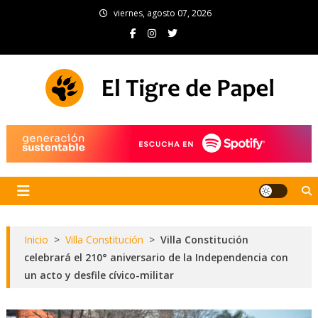
Skip
viernes, agosto 07, 2026
to
content
El Tigre de Papel
Portal de noticias
Inicio
>
Villa Constitución
>
Villa Constitución
celebrará el 210° aniversario de la Independencia con
un acto y desfile cívico-militar