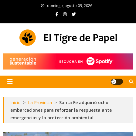
Skip
domingo, agosto 09, 2026
to
content
El Tigre de Papel
Portal de noticias
Inicio
>
La Provincia
>
Santa Fe adquirió ocho
embarcaciones para reforzar la respuesta ante
emergencias y la protección ambiental