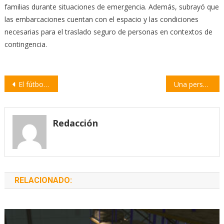
familias durante situaciones de emergencia. Además, subrayó que
las embarcaciones cuentan con el espacio y las condiciones
necesarias para el traslado seguro de personas en contextos de
contingencia.
Navegación
El fútbol: tierra fértil para la crispación y la violencia desmedida | por Pablo Martínez
Una persona hospitalizada tras el choque entre una moto y un auto en el centro de Villa Constitución
de
entradas
Redacción
RELACIONADO: