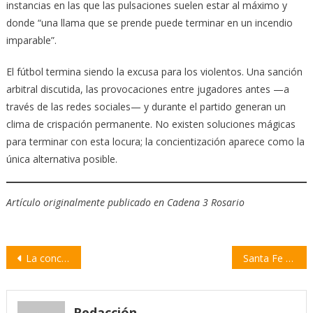
instancias en las que las pulsaciones suelen estar al máximo y
donde “una llama que se prende puede terminar en un incendio
imparable”.
El fútbol termina siendo la excusa para los violentos. Una sanción
arbitral discutida, las provocaciones entre jugadores antes —a
través de las redes sociales— y durante el partido generan un
clima de crispación permanente. No existen soluciones mágicas
para terminar con esta locura; la concientización aparece como la
única alternativa posible.
Artículo originalmente publicado en Cadena 3 Rosario
Navegación
La concesionaria de la Zona Franca Santafesina selló un acuerdo con la naviera COSCO
Santa Fe adquirió ocho embarcaciones para reforzar la respuesta ante emergencias y la protección ambiental
de
entradas
Redacción