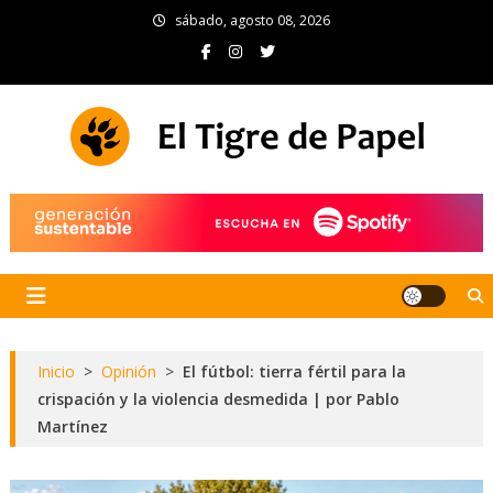
Skip
sábado, agosto 08, 2026
to
content
El Tigre de Papel
Portal de noticias
Inicio
>
Opinión
>
El fútbol: tierra fértil para la
crispación y la violencia desmedida | por Pablo
Martínez