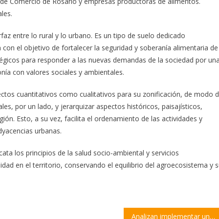
sa de Comercio de Rosario y empresas productoras de alimentos.
les.
rfaz entre lo rural y lo urbano. Es un tipo de suelo dedicado
con el objetivo de fortalecer la seguridad y soberanía alimentaria de
atégicos para responder a las nuevas demandas de la sociedad por un
onía con valores sociales y ambientales.
pectos cuantitativos como cualitativos para su zonificación, de modo 
les, por un lado, y jerarquizar aspectos históricos, paisajísticos,
egión. Esto, a su vez, facilita el ordenamiento de las actividades y
adyacencias urbanas.
ta los principios de la salud socio-ambiental y servicios
idad en el territorio, conservando el equilibrio del agroecosistema y 
Analizan implementar un retroceso de fase focalizado