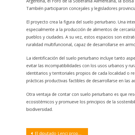
Argentina, el Foro de la Soberanía Alimentaria, la Bol
También participaron concejales y legisladores provincia
El proyecto crea la figura del suelo periurbano. Una inte
especialmente a la producción de alimentos de cercanía 
pueblos y ciudades. A su vez, estos espacios son estr
ruralidad multifuncional, capaz de desarrollarse en arm
La identificación del suelo periurbano incluye tanto as
evitar las incompatibilidades con los usos urbanos y rura
identitarios y territoriales propios de cada localidad o r
prácticas productivas factibles de desarrollarse en las 
Otra ventaja de contar con suelo periurbano es que resca
ecosistémicos y promueve los principios de la sostenibil
biodiversidad.
Navegación
El diputado Lenci propuso la creación de un Cuerpo Provincial de Guardaparques