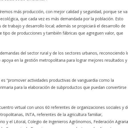
endremos más producción, con mejor calidad y seguridad, porque se va
roecológica, que cada vez es más demandada por la población. Esto
e trabajo y desarrollo local; además se propiciará el desarrollo de
e tipo de producciones y también fábricas que agreguen valor, que
s demandas del sector rural y de los sectores urbanos, reconociendo l
e apoya en la gestión metropolitana para lograr mejores resultados y
s es “promover actividades productivas de vanguardia como la
 primaria para la elaboración de subproductos que puedan convertirse
ncuentro virtual con unos 60 referentes de organizaciones sociales y d
politanas, INTA, referentes de la agricultura familiar,
rio y el Litoral, Colegio de Ingenieros Agrónomos, Federación Agrari