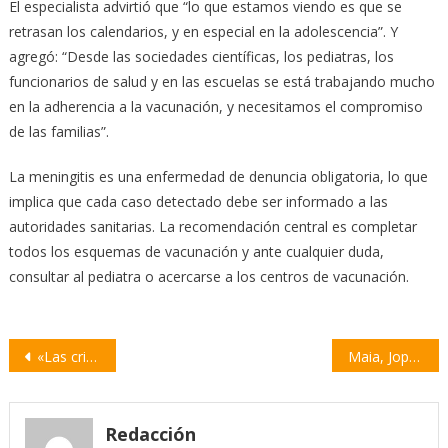
El especialista advirtió que “lo que estamos viendo es que se
retrasan los calendarios, y en especial en la adolescencia”. Y
agregó: “Desde las sociedades científicas, los pediatras, los
funcionarios de salud y en las escuelas se está trabajando mucho
en la adherencia a la vacunación, y necesitamos el compromiso
de las familias”.
La meningitis es una enfermedad de denuncia obligatoria, lo que
implica que cada caso detectado debe ser informado a las
autoridades sanitarias. La recomendación central es completar
todos los esquemas de vacunación y ante cualquier duda,
consultar al pediatra o acercarse a los centros de vacunación.
Navegación
«Las criadas» de Jean Genet llega a la Sala Coliseo de Villa Constitución
Maia, Jopo y Davito se presentan en Mundo Transversal con más de 20 músicos invitados
de
entradas
Redacción