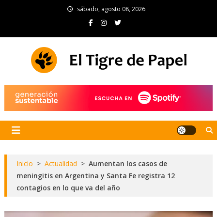
Skip
sábado, agosto 08, 2026
to
content
El Tigre de Papel
Portal de noticias
Inicio
>
Actualidad
>
Aumentan los casos de
meningitis en Argentina y Santa Fe registra 12
contagios en lo que va del año