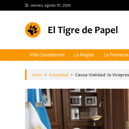
Skip
viernes, agosto 07, 2026
to
content
El Tigre de Papel
Portal de noticias
Villa Constitución
La Región
La Provincia
Inicio
>
Actualidad
>
Causa Vialidad: la Vicepres