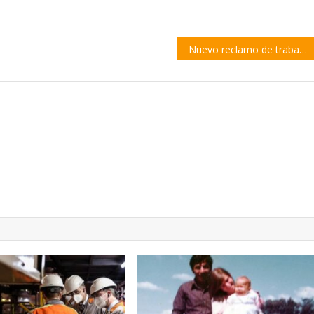
Nuevo reclamo de trabajadores de la EEMPA N° 1330 para que se habiliten las inscripciones