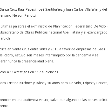
Santa Cruz Raúl Pavesi, José Santibañez y Juan Carlos Villafañe, y del
hnerismo Nelson Periotti.
últimas palabras el exministro de Planificación Federal Julio De Vido; 
ubsecretario de Obras Públicas nacional Abel Fatala y el exencargado
aruich.
pública en Santa Cruz entre 2003 y 2015 a favor de empresas de Báez
e Retiro, estuvo seis meses interrumpido por la pandemia y se
erar nunca la presencialidad plena.
cuchó a 114 testigos en 117 audiencias.
para Cristina Kirchner y Báez y 10 años para De Vido, López y Periotti
onocer en una audiencia virtual, salvo que alguna de las partes solicit
mento.