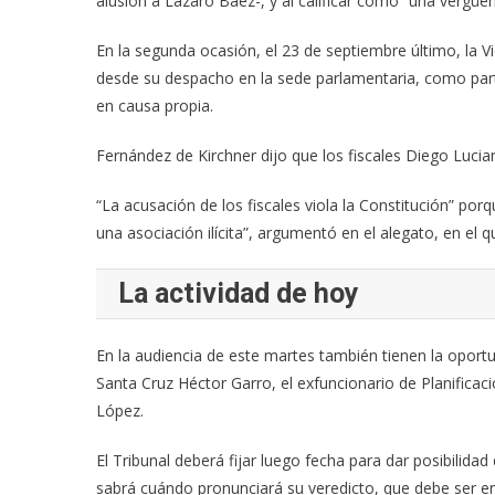
alusión a Lázaro Báez-, y al calificar como “una vergüen
En la segunda ocasión, el 23 de septiembre último, la V
desde su despacho en la sede parlamentaria, como part
en causa propia.
Fernández de Kirchner dijo que los fiscales Diego Lucia
“La acusación de los fiscales viola la Constitución” p
una asociación ilícita”, argumentó en el alegato, en el 
La actividad de hoy
En la audiencia de este martes también tienen la oportu
Santa Cruz Héctor Garro, el exfuncionario de Planificaci
López.
El Tribunal deberá fijar luego fecha para dar posibilida
sabrá cuándo pronunciará su veredicto, que debe ser em