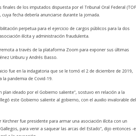
 finales de los imputados dispuesta por el Tribunal Oral Federal (TOF
, cuya fecha debería anunciarse durante la jornada.
habilitación perpetua para el ejercicio de cargos públicos para la dos
sociación ilícita y administración fraudulenta.
 remota a través de la plataforma Zoom para exponer sus últimas
ménez Uriburu y Andrés Basso.
icio fue en la indagatoria que se le tomó el 2 de diciembre de 2019,
a la pandemia de Covid-19.
n plan ideado por el Gobierno saliente”, sostuvo en relación a la
legó este Gobierno saliente al gobierno, con el auxilio invalorable del
 Kirchner fue presidente para armar una asociación ilícita con un
allegos, para venir a saquear las arcas del Estado”, dijo entonces -