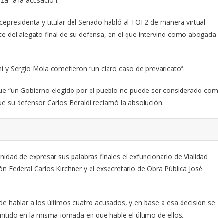
za” a la acusación.
icepresidenta y titular del Senado habló al TOF2 de manera virtual
e del alegato final de su defensa, en el que intervino como abogada
ni y Sergio Mola cometieron “un claro caso de prevaricato”.
orque “un Gobierno elegido por el pueblo no puede ser considerado co
que su defensor Carlos Beraldi reclamó la absolución.
nidad de expresar sus palabras finales el exfuncionario de Vialidad
ón Federal Carlos Kirchner y el exsecretario de Obra Pública José
d de hablar a los últimos cuatro acusados, y en base a esa decisión se
itido en la misma jornada en que hable el último de ellos.