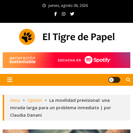
Skip
jueves, agosto 06, 2026
to
content
El Tigre de Papel
Portal de noticias
Inicio
>
Opinión
>
La movilidad previsional: una
mirada larga para un problema inmediato | por
Claudia Danani